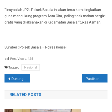
” Insyaallah , P2L Polsek Basala ini akan terus kami tingkatkan
guna mendukung program Asta Cita, paling tidak makan bergizi
gratis yang dilaksanakan di Kecamatan Basala “tukas Asman.
Sumber : Polsek Basala – Polres Konsel
Post Views:
125
Tagged
Nasional
Navigasi
Dukung Ketahanan Pangan Dan Makan Bergizi Gratis, Polres Konsel Launching Program P2L Berkelanjutan
Pastikan Ketersediaan Sembako Aman Jelang Bulan Ramadhan 1446 H , Kapolres Konsel Pantau Langsung Pasar Tradisional
pos
RELATED POSTS