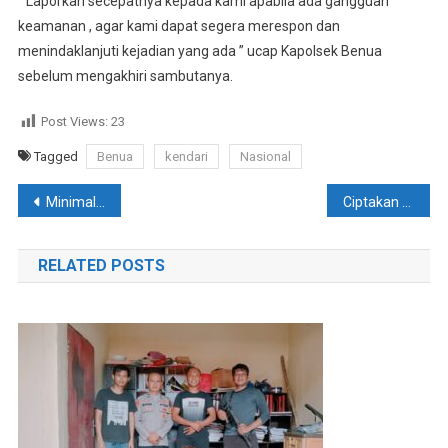
” Laporkan secepatnya kepada kami apabila ada gangguan
keamanan , agar kami dapat segera merespon dan
menindaklanjuti kejadian yang ada ” ucap Kapolsek Benua
sebelum mengakhiri sambutanya.
Post Views:
23
Tagged
Benua
kendari
Nasional
Navigasi
Minimalisir Aksi Kejahatan, Polsek Benua Patrolikan Personelnya Di Pasar Tradisional
Ciptakan Kamtibmas Kondusif, Polsek Benua Gencar Laksanakan Patroli
pos
RELATED POSTS