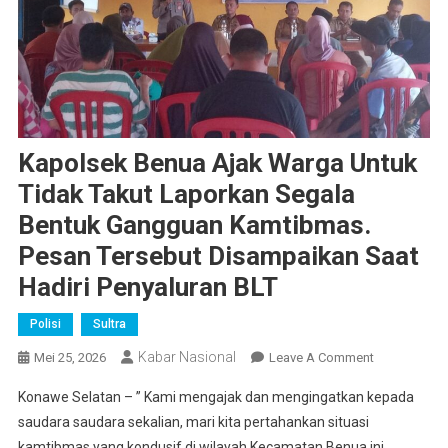
Kapolsek Benua Ajak Warga Untuk
Tidak Takut Laporkan Segala
Bentuk Gangguan Kamtibmas.
Pesan Tersebut Disampaikan Saat
Hadiri Penyaluran BLT
Polisi
Sultra
Kabar Nasional
On
Mei 25, 2026
Leave A Comment
Kapolsek
Konawe Selatan – ” Kami mengajak dan mengingatkan kepada
Benua
saudara saudara sekalian, mari kita pertahankan situasi
Ajak
kamtibmas yang kondusif di wilayah Kecamatan Benua ini