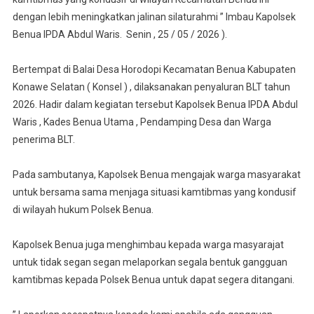
Warga
dengan lebih meningkatkan jalinan silaturahmi ” Imbau Kapolsek
Untuk
Tidak
Benua IPDA Abdul Waris. Senin , 25 / 05 / 2026 ).
Takut
Laporkan
Bertempat di Balai Desa Horodopi Kecamatan Benua Kabupaten
Segala
Konawe Selatan ( Konsel ) , dilaksanakan penyaluran BLT tahun
Bentuk
2026. Hadir dalam kegiatan tersebut Kapolsek Benua IPDA Abdul
Gangguan
Waris , Kades Benua Utama , Pendamping Desa dan Warga
Kamtibmas.
penerima BLT.
Pesan
Tersebut
Pada sambutanya, Kapolsek Benua mengajak warga masyarakat
Disampaika
untuk bersama sama menjaga situasi kamtibmas yang kondusif
Saat
di wilayah hukum Polsek Benua.
Hadiri
Penyaluran
BLT
Kapolsek Benua juga menghimbau kepada warga masyarajat
untuk tidak segan segan melaporkan segala bentuk gangguan
kamtibmas kepada Polsek Benua untuk dapat segera ditangani.