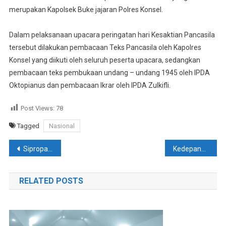
merupakan Kapolsek Buke jajaran Polres Konsel.
Dalam pelaksanaan upacara peringatan hari Kesaktian Pancasila
tersebut dilakukan pembacaan Teks Pancasila oleh Kapolres
Konsel yang diikuti oleh seluruh peserta upacara, sedangkan
pembacaan teks pembukaan undang – undang 1945 oleh IPDA
Oktopianus dan pembacaan Ikrar oleh IPDA Zulkifli.
Post Views:
78
Tagged
Nasional
Navigasi
Sipropam Polres Konsel Lakukan Gatiplin, Selain Pemeriksaan Kelengkapan Diri, Larangan Gaya Hidup Hedon Juga Disosialisasikan
Kedepankan Restorative Justice, Polsek Basala Damaikan Kekerasan Sesama Pelajar. Ini Kata Kapolsek..!!
pos
RELATED POSTS