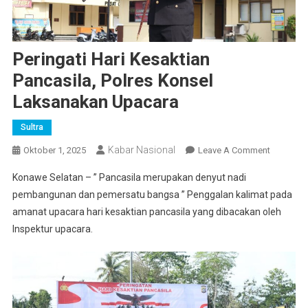
Peringati Hari Kesaktian
Pancasila, Polres Konsel
Laksanakan Upacara
Sultra
Kabar Nasional
On
Oktober 1, 2025
Leave A Comment
Peringati
Konawe Selatan – ” Pancasila merupakan denyut nadi
Hari
pembangunan dan pemersatu bangsa ” Penggalan kalimat pada
Kesaktia
amanat upacara hari kesaktian pancasila yang dibacakan oleh
Pancasila
Inspektur upacara.
Polres
Konsel
Laksanak
Upacara