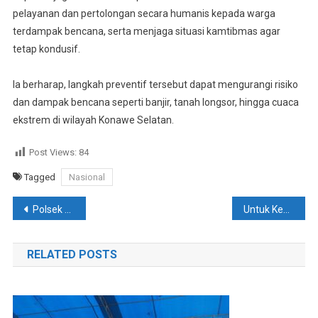
pelayanan dan pertolongan secara humanis kepada warga
terdampak bencana, serta menjaga situasi kamtibmas agar
tetap kondusif.
Ia berharap, langkah preventif tersebut dapat mengurangi risiko
dan dampak bencana seperti banjir, tanah longsor, hingga cuaca
ekstrem di wilayah Konawe Selatan.
Post Views:
84
Tagged
Nasional
Navigasi
Polsek Tinanggea Tangkap Terduga Pelaku Pencurian Yang Rugikan Korban Hingga 165 Juta
Untuk Keselamatan, Satlantas Polres Konsel Pasang Spanduk Imbauan Di Beberapa Lokasi Rawan Kecalakaan
pos
RELATED POSTS