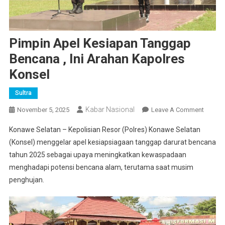
Pimpin Apel Kesiapan Tanggap
Bencana , Ini Arahan Kapolres
Konsel
Sultra
Kabar Nasional
On
November 5, 2025
Leave A Comment
Pimpin
Konawe Selatan – Kepolisian Resor (Polres) Konawe Selatan
Apel
(Konsel) menggelar apel kesiapsiagaan tanggap darurat bencana
Kesiap
tahun 2025 sebagai upaya meningkatkan kewaspadaan
Tangg
menghadapi potensi bencana alam, terutama saat musim
Bencan
,
penghujan.
Ini
Arahan
Kapolr
Konsel