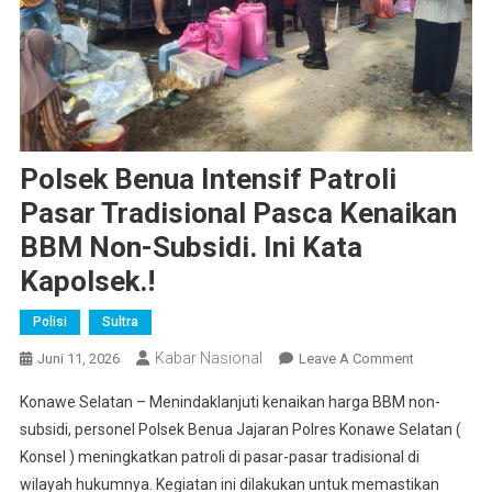
Polsek Benua Intensif Patroli
Pasar Tradisional Pasca Kenaikan
BBM Non-Subsidi. Ini Kata
Kapolsek.!
Polisi
Sultra
Kabar Nasional
On
Juni 11, 2026
Leave A Comment
Polsek
Konawe Selatan – Menindaklanjuti kenaikan harga BBM non-
Benua
subsidi, personel Polsek Benua Jajaran Polres Konawe Selatan (
Intensif
Konsel ) meningkatkan patroli di pasar-pasar tradisional di
Patroli
wilayah hukumnya. Kegiatan ini dilakukan untuk memastikan
Pasar