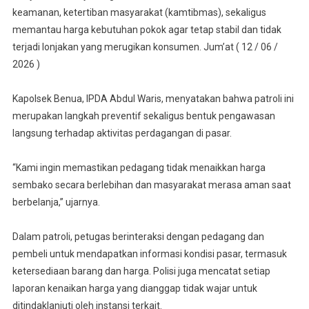
Tradisional
keamanan, ketertiban masyarakat (kamtibmas), sekaligus
Pasca
memantau harga kebutuhan pokok agar tetap stabil dan tidak
Kenaikan
terjadi lonjakan yang merugikan konsumen. Jum’at ( 12 / 06 /
BBM
2026 )
Non-
Subsidi.
Kapolsek Benua, IPDA Abdul Waris, menyatakan bahwa patroli ini
Ini
merupakan langkah preventif sekaligus bentuk pengawasan
Kata
langsung terhadap aktivitas perdagangan di pasar.
Kapolsek.!
“Kami ingin memastikan pedagang tidak menaikkan harga
sembako secara berlebihan dan masyarakat merasa aman saat
berbelanja,” ujarnya.
Dalam patroli, petugas berinteraksi dengan pedagang dan
pembeli untuk mendapatkan informasi kondisi pasar, termasuk
ketersediaan barang dan harga. Polisi juga mencatat setiap
laporan kenaikan harga yang dianggap tidak wajar untuk
ditindaklanjuti oleh instansi terkait.