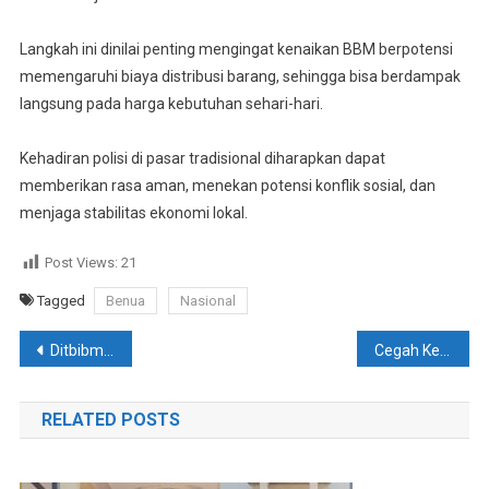
Langkah ini dinilai penting mengingat kenaikan BBM berpotensi
memengaruhi biaya distribusi barang, sehingga bisa berdampak
langsung pada harga kebutuhan sehari-hari.
Kehadiran polisi di pasar tradisional diharapkan dapat
memberikan rasa aman, menekan potensi konflik sosial, dan
menjaga stabilitas ekonomi lokal.
Post Views:
21
Tagged
Benua
Nasional
Navigasi
Ditbibmas Polda Sultra Laksanakan Asistensi Terkait Satkamling Di Polres Konsel. Ini Tujuannya.!
Cegah Kecelakaan Lalu Lintas, Personel Satlantas Polres Konsel Bagikan Brosur Keselamatan kepada Pengendara
pos
RELATED POSTS