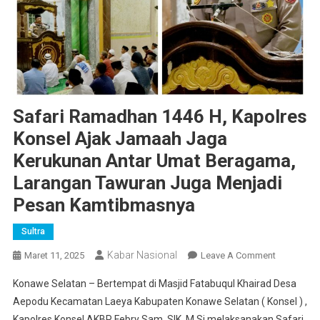
Safari Ramadhan 1446 H, Kapolres
Konsel Ajak Jamaah Jaga
Kerukunan Antar Umat Beragama,
Larangan Tawuran Juga Menjadi
Pesan Kamtibmasnya
Sultra
Kabar Nasional
On
Maret 11, 2025
Leave A Comment
Safari
Konawe Selatan – Bertempat di Masjid Fatabuqul Khairad Desa
Ramadhan
Aepodu Kecamatan Laeya Kabupaten Konawe Selatan ( Konsel ) ,
1446
Kapolres Konsel AKBP Febry Sam, SIK, M.Si melaksanakan Safari