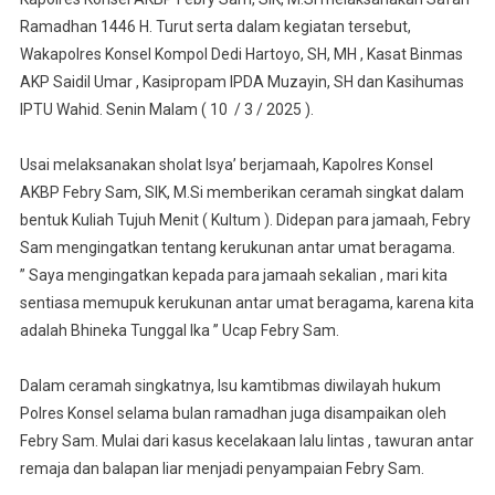
H,
Ramadhan 1446 H. Turut serta dalam kegiatan tersebut,
Kapolres
Konsel
Wakapolres Konsel Kompol Dedi Hartoyo, SH, MH , Kasat Binmas
Ajak
AKP Saidil Umar , Kasipropam IPDA Muzayin, SH dan Kasihumas
Jamaah
IPTU Wahid. Senin Malam ( 10 / 3 / 2025 ).
Jaga
Kerukunan
Usai melaksanakan sholat Isya’ berjamaah, Kapolres Konsel
Antar
AKBP Febry Sam, SIK, M.Si memberikan ceramah singkat dalam
Umat
bentuk Kuliah Tujuh Menit ( Kultum ). Didepan para jamaah, Febry
Beragama,
Sam mengingatkan tentang kerukunan antar umat beragama.
Larangan
” Saya mengingatkan kepada para jamaah sekalian , mari kita
Tawuran
sentiasa memupuk kerukunan antar umat beragama, karena kita
Juga
adalah Bhineka Tunggal Ika ” Ucap Febry Sam.
Menjadi
Pesan
Kamtibma
Dalam ceramah singkatnya, Isu kamtibmas diwilayah hukum
Polres Konsel selama bulan ramadhan juga disampaikan oleh
Febry Sam. Mulai dari kasus kecelakaan lalu lintas , tawuran antar
remaja dan balapan liar menjadi penyampaian Febry Sam.