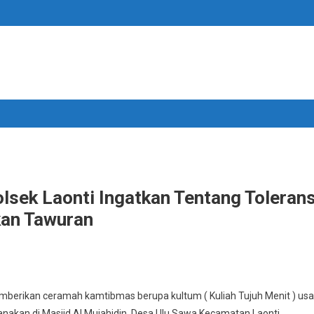
sek Laonti Ingatkan Tentang Tolerans
kan Tawuran
n
fari
mberikan ceramah kamtibmas berupa kultum ( Kuliah Tujuh Menit ) usa
amadhan
sanakan di Masjid Al Mujahidin Desa Ulu Sawa Kecamatan Laonti