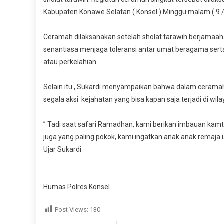
1
Kabupaten Konawe Selatan ( Konsel ) Minggu malam ( 9 / 
H,
K
La
Ceramah dilaksanakan setelah sholat tarawih berjamaah
In
senantiasa menjaga toleransi antar umat beragama ser
T
atau perkelahian.
To
D
Selain itu , Sukardi menyampaikan bahwa dalam cerama
I
segala aksi kejahatan yang bisa kapan saja terjadi di w
R
Ti
” Tadi saat safari Ramadhan, kami berikan imbauan kam
L
juga yang paling pokok, kami ingatkan anak anak remaja
T
Ujar Sukardi
Humas Polres Konsel
Post Views:
130