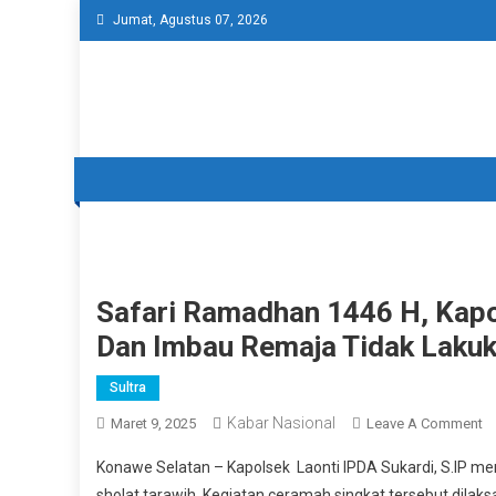
Skip
Jumat, Agustus 07, 2026
to
content
Safari Ramadhan 1446 H, Kapol
Dan Imbau Remaja Tidak Laku
Sultra
Kabar Nasional
O
Maret 9, 2025
Leave A Comment
Sa
Konawe Selatan – Kapolsek Laonti IPDA Sukardi, S.IP me
R
sholat tarawih. Kegiatan ceramah singkat tersebut dilak