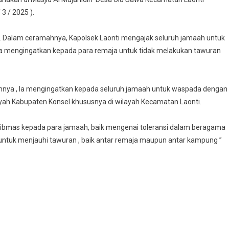
446
3 / 2025 ).
apolsek
onti
. Dalam ceramahnya, Kapolsek Laonti mengajak seluruh jamaah untuk
gatkan
ta mengingatkan kepada para remaja untuk tidak melakukan tawuran
entang
leransi
an
hnya , Ia mengingatkan kepada seluruh jamaah untuk waspada dengan
mbau
ilayah Kabupaten Konsel khususnya di wilayah Kecamatan Laonti.
emaja
dak
tibmas kepada para jamaah, baik mengenai toleransi dalam beragama
akukan
 untuk menjauhi tawuran , baik antar remaja maupun antar kampung ”
awuran