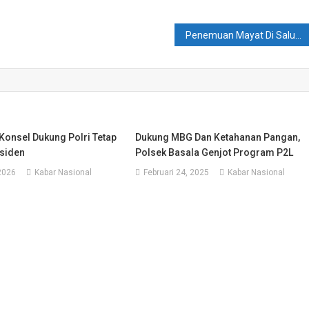
Penemuan Mayat Di Saluran Sawah, Kasat Reskrim Polres Konsel ; Tidak Diketemukan Tanda – Tanda Kekerasan, Pihak Keluarga Tolak Autopsi
Konsel Dukung Polri Tetap
Dukung MBG Dan Ketahanan Pangan,
siden
Polsek Basala Genjot Program P2L
2026
Kabar Nasional
Februari 24, 2025
Kabar Nasional