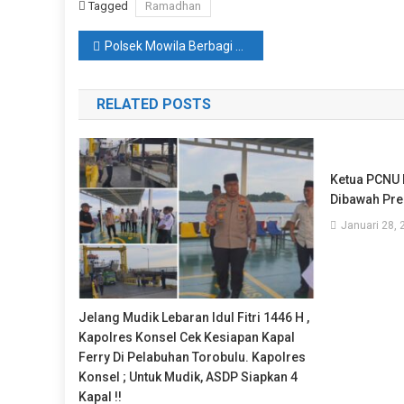
Tagged
Ramadhan
Navigasi
Polsek Mowila Berbagi Takjil Buka Puasa Ramadhan 1446 H. Kapolsek ; Wujud Peduli Polri Sesama Hamba Yang Berpuasa
pos
RELATED POSTS
Ketua PCNU 
Dibawah Pre
Januari 28, 
Jelang Mudik Lebaran Idul Fitri 1446 H ,
Kapolres Konsel Cek Kesiapan Kapal
Ferry Di Pelabuhan Torobulu. Kapolres
Konsel ; Untuk Mudik, ASDP Siapkan 4
Kapal !!