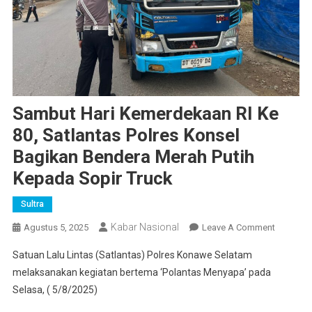
Sambut Hari Kemerdekaan RI Ke
80, Satlantas Polres Konsel
Bagikan Bendera Merah Putih
Kepada Sopir Truck
Sultra
Kabar Nasional
On
Agustus 5, 2025
Leave A Comment
Sambut
Satuan Lalu Lintas (Satlantas) Polres Konawe Selatam
Hari
melaksanakan kegiatan bertema ‘Polantas Menyapa’ pada
Kemerde
Selasa, ( 5/8/2025)
RI
Ke