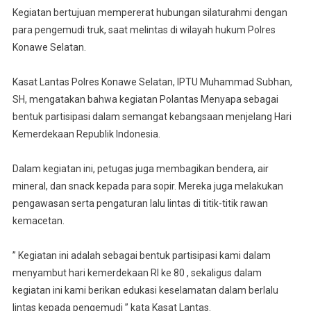
80,
Kegiatan bertujuan mempererat hubungan silaturahmi dengan
Satlantas
para pengemudi truk, saat melintas di wilayah hukum Polres
Polres
Konawe Selatan.
Konsel
Bagikan
Kasat Lantas Polres Konawe Selatan, IPTU Muhammad Subhan,
Bendera
SH, mengatakan bahwa kegiatan Polantas Menyapa sebagai
Merah
bentuk partisipasi dalam semangat kebangsaan menjelang Hari
Putih
Kemerdekaan Republik Indonesia.
Kepada
Sopir
Dalam kegiatan ini, petugas juga membagikan bendera, air
Truck
mineral, dan snack kepada para sopir. Mereka juga melakukan
pengawasan serta pengaturan lalu lintas di titik-titik rawan
kemacetan.
” Kegiatan ini adalah sebagai bentuk partisipasi kami dalam
menyambut hari kemerdekaan RI ke 80 , sekaligus dalam
kegiatan ini kami berikan edukasi keselamatan dalam berlalu
lintas kepada pengemudi ” kata Kasat Lantas.