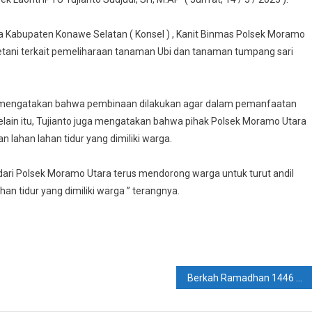
Pangan,
Polsek
Kabupaten Konawe Selatan ( Konsel ) , Kanit Binmas Polsek Moramo
Moramo
Utara
ani terkait pemeliharaan tanaman Ubi dan tanaman tumpang sari
Lakukan
Pembinaan
Ketahanan
AP mengatakan bahwa pembinaan dilakukan agar dalam pemanfaatan
Pangan
Selain itu, Tujianto juga mengatakan bahwa pihak Polsek Moramo Utara
Kepada
ahan lahan tidur yang dimiliki warga.
etani
ari Polsek Moramo Utara terus mendorong warga untuk turut andil
n tidur yang dimiliki warga ” terangnya.
Berkah Ramadhan 1446 H, Polsek Andoolo Berbagi Takjil Buka Puasa Kepada Warga