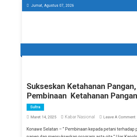
Skip
Jumat, Agustus 07, 2026
to
content
Sukseskan Ketahanan Pangan,
Pembinaan Ketahanan Pangan
Sultra
Kabar Nasional
Maret 14, 2025
Leave A Comment
Konawe Selatan – ” Pembinaan kepada petani terhadap 
panen dan mensukseskan program asta cita ” Ujar Kapolsek