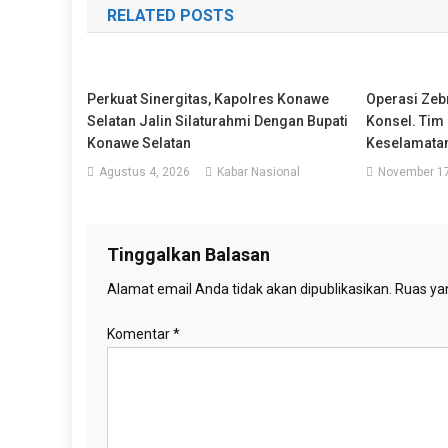
RELATED POSTS
Perkuat Sinergitas, Kapolres Konawe
Operasi Zeb
Selatan Jalin Silaturahmi Dengan Bupati
Konsel. Tim
Konawe Selatan
Keselamata
Agustus 4, 2026
Kabar Nasional
November 17
Tinggalkan Balasan
Alamat email Anda tidak akan dipublikasikan.
Ruas yan
Komentar
*