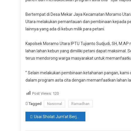
Bertempat di Desa Mekar Jaya Kecamatan Moramo Utara 
Utara melakukan pemantauan dan pembinaan kepada pet
lainnya yang ada di kebun milik para petani.
Kapolsek Moramo Utara IPTU Tujianto Sudjudi, SH, M.
lahan lahan kebun yang dimiliki petani dapat maksimal. 
terus mendorong warga masyarakat untuk memanfaatkan l
P
” Selain melakukan pembinaan ketahanan pangan, kami d
dalam program asta cita dengan memanfaatkan lahan laha
Post Views:
120
Tagged
Nasional
Ramadhan
Navigasi
Usai Sholat Jum’at Berjamaah, Kapolres Konsel Berikan Kuliah Tujuh Menit. Ini Pesannya.!!
pos