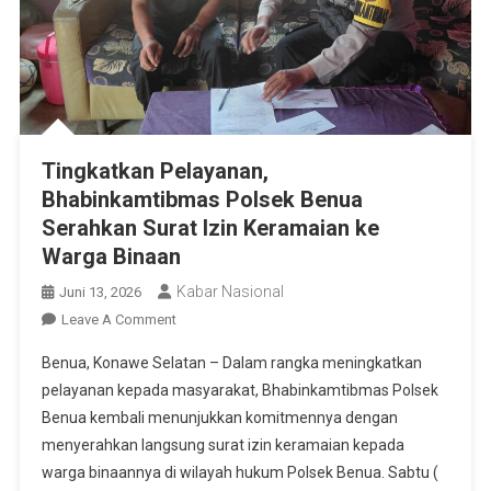
Tingkatkan Pelayanan,
Bhabinkamtibmas Polsek Benua
Serahkan Surat Izin Keramaian ke
Warga Binaan
Kabar Nasional
Juni 13, 2026
On
Leave A Comment
Tingkatkan
Benua, Konawe Selatan – Dalam rangka meningkatkan
Pelayanan,
pelayanan kepada masyarakat, Bhabinkamtibmas Polsek
Bhabinkamtibmas
Benua kembali menunjukkan komitmennya dengan
Polsek
menyerahkan langsung surat izin keramaian kepada
Benua
Serahkan
warga binaannya di wilayah hukum Polsek Benua. Sabtu (