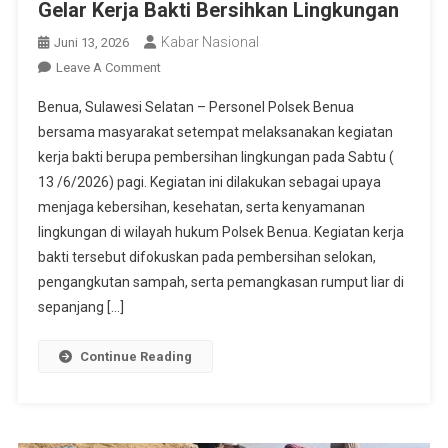
Gelar Kerja Bakti Bersihkan Lingkungan
Kabar Nasional
Juni 13, 2026
On
Leave A Comment
Personel
Benua, Sulawesi Selatan – Personel Polsek Benua
Polsek
bersama masyarakat setempat melaksanakan kegiatan
Benua
kerja bakti berupa pembersihan lingkungan pada Sabtu (
Bersama
13 /6/2026) pagi. Kegiatan ini dilakukan sebagai upaya
Warga
Gelar
menjaga kebersihan, kesehatan, serta kenyamanan
Kerja
lingkungan di wilayah hukum Polsek Benua. Kegiatan kerja
Bakti
bakti tersebut difokuskan pada pembersihan selokan,
Bersihkan
pengangkutan sampah, serta pemangkasan rumput liar di
Lingkungan
sepanjang […]
Continue Reading