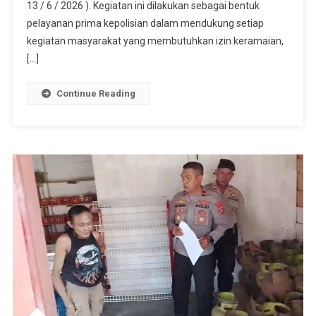
Surat
13 / 6 / 2026 ). Kegiatan ini dilakukan sebagai bentuk
Izin
pelayanan prima kepolisian dalam mendukung setiap
Keramaian
kegiatan masyarakat yang membutuhkan izin keramaian,
Ke
[…]
Warga
Binaan
Continue Reading