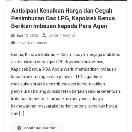
Antisipasi Kenaikan Harga dan Cegah
Penimbunan Gas LPG, Kapolsek Benua
Berikan Imbauan kepada Para Agen
Kabar Nasional
Juni 13, 2026
On
Leave A Comment
Antisipasi
Benua, Konawe Selatan — Dalam upaya menjaga stabilitas
Kenaikan
distribusi dan harga gas LPG di wilayah hukumnya,
Harga
Kapolsek Benua IPDA Abdul Waris memberikan imbauan
Dan
kepada seluruh agen dan penyalur LPG agar tidak
Cegah
Penimbunan
melakukan praktik penimbunan serta memastikan
Gas
penyaluran barang subsidi tetap berjalan sesuai ketentuan.
LPG,
Imbauan tersebut disampaikan menyusul adanya
Kapolsek
kekhawatiran masyarakat terkait potensi kenaikan harga
Benua
dan […]
Berikan
Imbauan
Continue Reading
Kepada