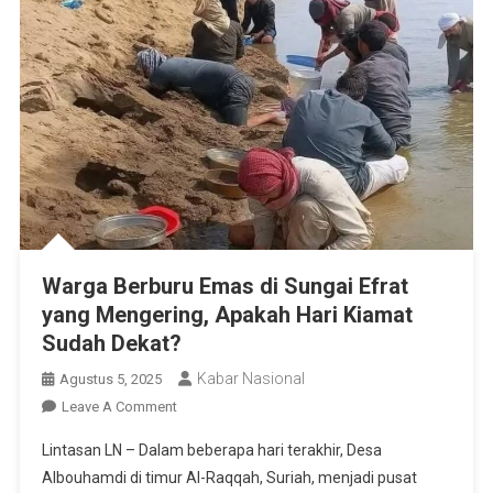
Warga Berburu Emas di Sungai Efrat
yang Mengering, Apakah Hari Kiamat
Sudah Dekat?
Kabar Nasional
Agustus 5, 2025
On
Leave A Comment
Warga
Lintasan LN – Dalam beberapa hari terakhir, Desa
Berburu
Albouhamdi di timur Al-Raqqah, Suriah, menjadi pusat
Emas