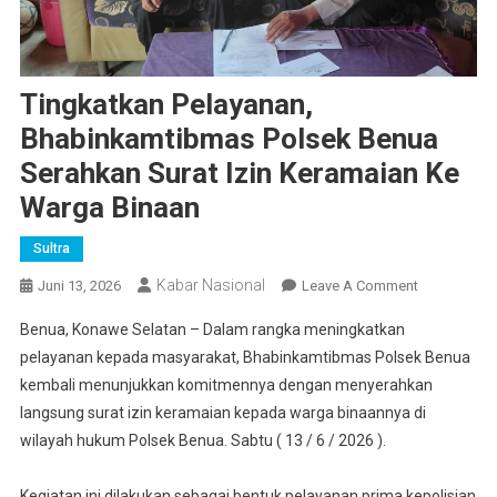
Tingkatkan Pelayanan,
Bhabinkamtibmas Polsek Benua
Serahkan Surat Izin Keramaian Ke
Warga Binaan
Sultra
Kabar Nasional
On
Juni 13, 2026
Leave A Comment
Tingkatkan
Benua, Konawe Selatan – Dalam rangka meningkatkan
Pelayanan,
pelayanan kepada masyarakat, Bhabinkamtibmas Polsek Benua
Bhabinkamt
kembali menunjukkan komitmennya dengan menyerahkan
Polsek
langsung surat izin keramaian kepada warga binaannya di
Benua
Serahkan
wilayah hukum Polsek Benua. Sabtu ( 13 / 6 / 2026 ).
Surat
Izin
Kegiatan ini dilakukan sebagai bentuk pelayanan prima kepolisian