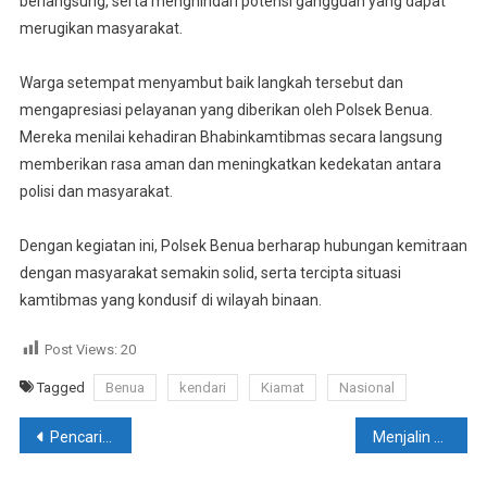
berlangsung, serta menghindari potensi gangguan yang dapat
merugikan masyarakat.
Warga setempat menyambut baik langkah tersebut dan
mengapresiasi pelayanan yang diberikan oleh Polsek Benua.
Mereka menilai kehadiran Bhabinkamtibmas secara langsung
memberikan rasa aman dan meningkatkan kedekatan antara
polisi dan masyarakat.
Dengan kegiatan ini, Polsek Benua berharap hubungan kemitraan
dengan masyarakat semakin solid, serta tercipta situasi
kamtibmas yang kondusif di wilayah binaan.
Post Views:
20
Tagged
Benua
kendari
Kiamat
Nasional
Navigasi
Pencarian Anak Hilang di Desa Ulusena Jaya, Kolono Masih Berlangsung
Menjalin Kemitraan Kamtibmas, Bhabinkamtibmas Polsek Benua Mengunjungi Warga Binaannya
pos