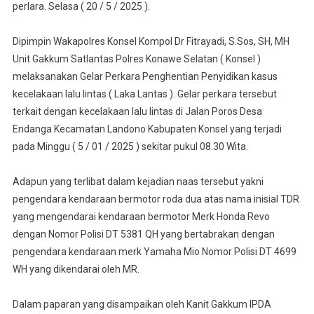
Polres
perlara. Selasa ( 20 / 5 / 2025 ).
Konsel
Hentikan
Dipimpin Wakapolres Konsel Kompol Dr Fitrayadi, S.Sos, SH, MH
Penyidikan
Unit Gakkum Satlantas Polres Konawe Selatan ( Konsel )
Kasus
melaksanakan Gelar Perkara Penghentian Penyidikan kasus
Laka
kecelakaan lalu lintas ( Laka Lantas ). Gelar perkara tersebut
Lantas
terkait dengan kecelakaan lalu lintas di Jalan Poros Desa
Endanga Kecamatan Landono Kabupaten Konsel yang terjadi
pada Minggu ( 5 / 01 / 2025 ) sekitar pukul 08.30 Wita.
Adapun yang terlibat dalam kejadian naas tersebut yakni
pengendara kendaraan bermotor roda dua atas nama inisial TDR
yang mengendarai kendaraan bermotor Merk Honda Revo
dengan Nomor Polisi DT 5381 QH yang bertabrakan dengan
pengendara kendaraan merk Yamaha Mio Nomor Polisi DT 4699
WH yang dikendarai oleh MR.
Dalam paparan yang disampaikan oleh Kanit Gakkum IPDA