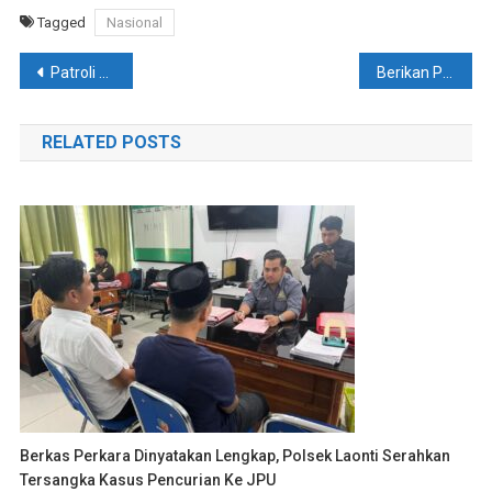
Tagged
Nasional
Navigasi
Patroli Dialogis, Personel Polsek Basala Ingatkan Warga Untuk Waspada Terhadap Peredaran Uang Palsu
Berikan Pelayanan Maksimal Dalam Penerbitan SKCK, Polres Konsel Diapresiasi Warga
pos
RELATED POSTS
Berkas Perkara Dinyatakan Lengkap, Polsek Laonti Serahkan
Tersangka Kasus Pencurian Ke JPU