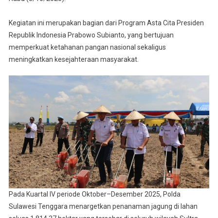
Serentak
Kuartal
Kegiatan ini merupakan bagian dari Program Asta Cita Presiden
IV.
Republik Indonesia Prabowo Subianto, yang bertujuan
Pelaksan
memperkuat ketahanan pangan nasional sekaligus
Di
meningkatkan kesejahteraan masyarakat.
Kecamat
Lalembu
Pada Kuartal IV periode Oktober–Desember 2025, Polda
Sulawesi Tenggara menargetkan penanaman jagung di lahan