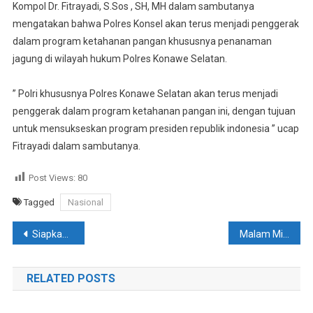
Kompol Dr. Fitrayadi, S.Sos , SH, MH dalam sambutanya
mengatakan bahwa Polres Konsel akan terus menjadi penggerak
dalam program ketahanan pangan khususnya penanaman
jagung di wilayah hukum Polres Konawe Selatan.
” Polri khususnya Polres Konawe Selatan akan terus menjadi
penggerak dalam program ketahanan pangan ini, dengan tujuan
untuk mensukseskan program presiden republik indonesia ” ucap
Fitrayadi dalam sambutanya.
Post Views:
80
Tagged
Nasional
Navigasi
Siapkan Penanaman Jagung Serentak Kuartal IV , Polsek Moramo Utara Serahkan Bantuan Benih Jagung Kepada Warga
Malam Minggu, Polsek Mowila Lakukan Cipta Kondisi. Ini Kata Kapolsek..!
pos
RELATED POSTS