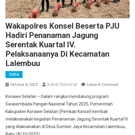
Wakapolres Konsel Beserta PJU
Hadiri Penanaman Jagung
Serentak Kuartal IV.
Pelaksanaanya Di Kecamatan
Lalembuu
Sultra
Kabar Nasional
On
Oktober 8, 2025
Leave A Comment
Wakapolr
Konawe Selatan – Dalam rangka mendukung program
Konsel
Swasembada Pangan Nasional Tahun 2025, Pemerintah
Beserta
Kabupaten Konawe Selatan (Pemkab Konsel) kembali
PJU
melaksanakan kegiatan Penanaman Jagung Serentak Kuartal IV
Hadiri
Penanam
yang dilaksanakan di Desa Sumber Jaya Kecamatan Lalembuu,
Jagung
Rabu (8/10/2025).