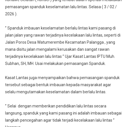
Lintas,
pemasangan spanduk keselamatan lalu lintas. Selasa ( 3 / 02 /
Tim
Operasi
2026 ).
Keselama
Anoa
” Spanduk imbauan keselamatan berlalu lintas kami pasang di
–
jalan jalan yang rawan terjadinya kecelakaan lalu lintas, seperti di
2026
Jalan Poros Desa Watumerembe Kecamatan Palangga , yang
Polres
mana disitu jalan mengalami kerusakan dan sangat rawan
Konsel
terjadinya kecelakaan lalu lintas ” Ujar Kasat Lantas IPTU Muh.
Pasang
Subhan, SH, MH. Usai melakukan pemasangan Spanduk.
Spanduk
Imbauan
Kasat Lantas juga menyampaikan bahwa pemasangan spanduk
Di
tersebut sebagai bentuk imbauan kepada masyarakat agar
Lokasi
Rawan
selalu mengutamakan keselamatan dalam berlalu lintas.
Kecelaka
” Selai dengan memberikan pendidikan lalu lintas secara
langsung, spanduk yang kami pasang ini adalah imbauan sebagai
langkah pencegahan agar tidak terjadi kecelakaan lalu lintas ”