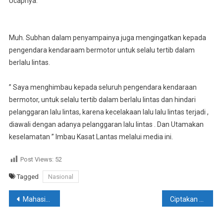
Ucapnya.
Muh. Subhan dalam penyampainya juga mengingatkan kepada
pengendara kendaraam bermotor untuk selalu tertib dalam
berlalu lintas.
” Saya menghimbau kepada seluruh pengendara kendaraan
bermotor, untuk selalu tertib dalam berlalu lintas dan hindari
pelanggaran lalu lintas, karena kecelakaan lalu lalu lintas terjadi ,
diawali dengan adanya pelanggaran lalu lintas . Dan Utamakan
keselamatan ” Imbau Kasat Lantas melalui media ini.
Post Views:
52
Tagged
Nasional
Navigasi
Mahasiswa Poltekes Dan Mandala Waluya Laksanakan KKN Di Kecamatan Lainea. Ini Pesan Kapolsek Watuneeto
Ciptakan Kamtibmas Kondusif Jelang Ramadhan 1447 H, Kapolsek Basala Patroli Dialogis. Call Centre 110 Juga Disosialisasikan
pos