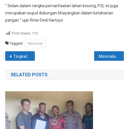
” Selain dalam rangka pemanfaatan lahan kosong, P2L ini juga
merupakan wujud dukungan bhayangkari dalam ketahanan
pangan ” ujar Rinie Dedi Hartoyo.
Post Views:
112
Tagged
Nasional
Navigasi
Tingkatkan Ketahanan Pangan, Bhabinkamtibmas Polsek Basala Lakukan Pembinaan Kepada Petani
Minimalisir Gangguan Kamtibmas Akhir Pekan, Polres Konsel Laksanakan KRYD. Pelaksanaannya Dipimpin Wakapolres
pos
RELATED POSTS