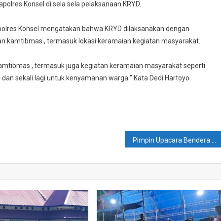
Konsel
polres Konsel di sela sela pelaksanaan KRYD.
Laksanakan
KRYD.
kapolres Konsel mengatakan bahwa KRYD dilaksanakan dengan
Pelaksanaannya
uan kamtibmas , termasuk lokasi keramaian kegiatan masyarakat.
Dipimpin
Wakapolres
n kamtibmas , termasuk juga kegiatan keramaian masyarakat seperti
 , dan sekali lagi untuk kenyamanan warga ” Kata Dedi Hartoyo.
Pimpin Upacara Bendera Di SMPN 11 Konsel, Kanit Kamsel Satlantas Polres Konsel Ingatkan Siswa Tentang Penggunaan Helm SNI