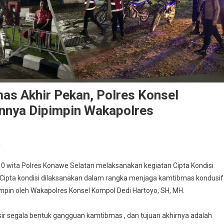
as Akhir Pekan, Polres Konsel
nnya Dipimpin Wakapolres
On
t
Minimalisir
1.10 wita Polres Konawe Selatan melaksanakan kegiatan Cipta Kondisi
Gangguan
. Cipta kondisi dilaksanakan dalam rangka menjaga kamtibmas kondusi
Kamtibmas
mpin oleh Wakapolres Konsel Kompol Dedi Hartoyo, SH, MH.
Akhir
Pekan,
Polres
isir segala bentuk gangguan kamtibmas , dan tujuan akhirnya adalah