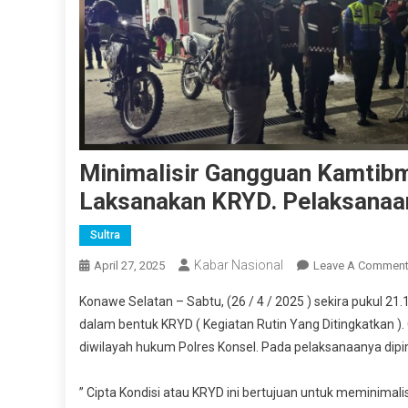
Minimalisir Gangguan Kamtibm
Laksanakan KRYD. Pelaksanaa
Sultra
Kabar Nasional
April 27, 2025
Leave A Commen
Konawe Selatan – Sabtu, (26 / 4 / 2025 ) sekira pukul 2
dalam bentuk KRYD ( Kegiatan Rutin Yang Ditingkatkan )
diwilayah hukum Polres Konsel. Pada pelaksanaanya dipi
” Cipta Kondisi atau KRYD ini bertujuan untuk meminimal