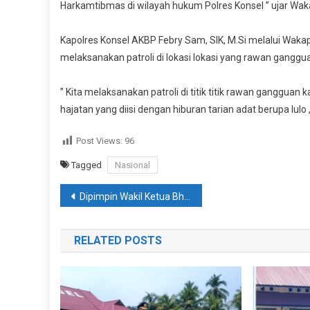
Harkamtibmas di wilayah hukum Polres Konsel ” ujar Waka
Kapolres Konsel AKBP Febry Sam, SIK, M.Si melalui Wa
melaksanakan patroli di lokasi lokasi yang rawan gangg
” Kita melaksanakan patroli di titik titik rawan ganggua
hajatan yang diisi dengan hiburan tarian adat berupa lulo
Post Views:
96
Tagged
Nasional
Navigasi
Dipimpin Wakil Ketua Bhayangakari Cabang Konsel , Anggota Bhayangkari Lakukan Pemeliharaan P2L
pos
RELATED POSTS