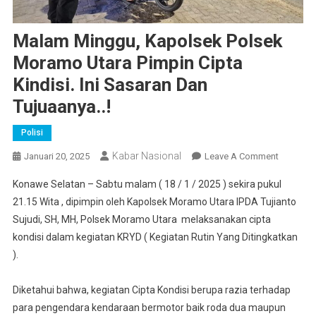
Malam Minggu, Kapolsek Polsek
Moramo Utara Pimpin Cipta
Kindisi. Ini Sasaran Dan
Tujuaanya..!
Polisi
Kabar Nasional
On
Januari 20, 2025
Leave A Comment
Malam
Konawe Selatan – Sabtu malam ( 18 / 1 / 2025 ) sekira pukul
Minggu,
21.15 Wita , dipimpin oleh Kapolsek Moramo Utara IPDA Tujianto
Kapolse
Sujudi, SH, MH, Polsek Moramo Utara melaksanakan cipta
Polsek
kondisi dalam kegiatan KRYD ( Kegiatan Rutin Yang Ditingkatkan
Moramo
Utara
).
Pimpin
Cipta
Diketahui bahwa, kegiatan Cipta Kondisi berupa razia terhadap
Kindisi.
para pengendara kendaraan bermotor baik roda dua maupun