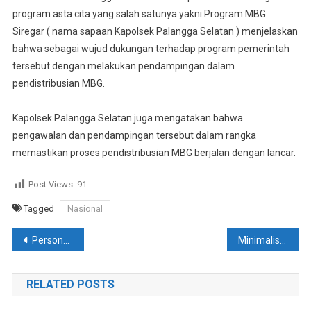
program asta cita yang salah satunya yakni Program MBG.
Siregar ( nama sapaan Kapolsek Palangga Selatan ) menjelaskan
bahwa sebagai wujud dukungan terhadap program pemerintah
tersebut dengan melakukan pendampingan dalam
pendistribusian MBG.
Kapolsek Palangga Selatan juga mengatakan bahwa
pengawalan dan pendampingan tersebut dalam rangka
memastikan proses pendistribusian MBG berjalan dengan lancar.
Post Views:
91
Tagged
Nasional
Navigasi
Personel Pemegang Senpi Laksanakan Tes Psikologi. Kabag SDM Polres Konsel ; Tes Dilakukan Agar Tidak Ada Penyalahgunaan Senjata Api
Minimalisir Aksi Kejahatan Di Pasar Rakyat, Polsek Moramo Utara Lakukam Patroli
pos
RELATED POSTS