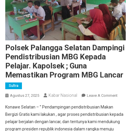
Polsek Palangga Selatan Dampingi
Pendistribusian MBG Kepada
Pelajar. Kapolsek ; Guna
Memastikan Program MBG Lancar
Sultra
Kabar Nasional
On
Agustus 27, 2025
Leave A Comment
Polsek
Konawe Selatan – ” Pendampingan pendistribusian Makan
Palang
Bergizi Gratis kami lakukan , agar proses pendistribusian kepada
Selatan
pelajar berjalan dengan lancar, dan tentunya kami mendukung
Dampin
program presiden republik indonesia dalam rangka menuju
Pendist