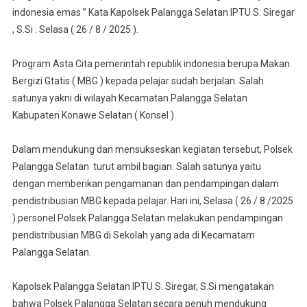
MBG
indonesia emas ” Kata Kapolsek Palangga Selatan IPTU S. Siregar
Kepada
, S.Si . Selasa ( 26 / 8 / 2025 ).
Pelajar.
Kapols
Program Asta Cita pemerintah republik indonesia berupa Makan
;
Bergizi Gtatis ( MBG ) kepada pelajar sudah berjalan. Salah
Guna
satunya yakni di wilayah Kecamatan Palangga Selatan
Memast
Kabupaten Konawe Selatan ( Konsel ).
Progra
MBG
Dalam mendukung dan mensukseskan kegiatan tersebut, Polsek
Lancar
Palangga Selatan turut ambil bagian. Salah satunya yaitu
dengan memberikan pengamanan dan pendampingan dalam
pendistribusian MBG kepada pelajar. Hari ini, Selasa ( 26 / 8 /2025
) personel Polsek Palangga Selatan melakukan pendampingan
pendistribusian MBG di Sekolah yang ada di Kecamatam
Palangga Selatan.
Kapolsek Palangga Selatan IPTU S. Siregar, S.Si mengatakan
bahwa Polsek Palangga Selatan secara penuh mendukung